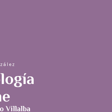
zález
logía
ne
o Villalba