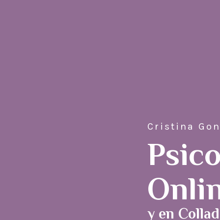
Cristina Gon
Psico
Onli
y en Collad